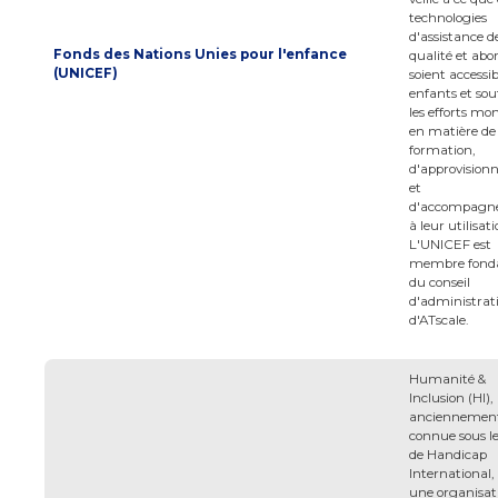
technologies
d'assistance d
Fonds des Nations Unies pour l'enfance
qualité et abo
(UNICEF)
soient accessi
enfants et sou
les efforts mo
en matière de
formation,
d'approvisio
et
d'accompagn
à leur utilisati
L'UNICEF est
membre fond
du conseil
d'administrat
d'ATscale.
Humanité &
Inclusion (HI),
anciennemen
connue sous 
de Handicap
International, 
une organisat