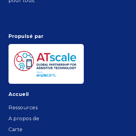
pour tous.
Propulsé par
Footer
Accueil
Ressources
A propos de
Carte