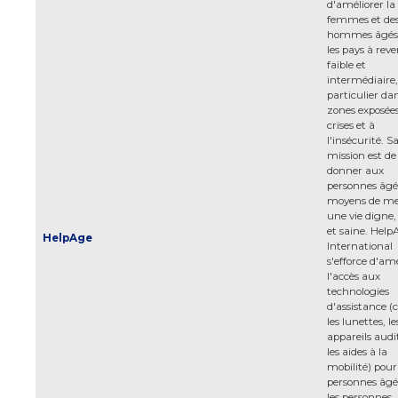
d'améliorer la 
femmes et de
hommes âgés
les pays à rev
faible et
intermédiaire,
particulier dan
zones exposée
crises et à
l'insécurité. S
mission est de
donner aux
personnes âgée
moyens de m
une vie digne,
et saine. Help
HelpAge
International
s'efforce d'amé
l'accès aux
technologies
d'assistance
les lunettes, le
appareils audit
les aides à la
mobilité) pour 
personnes âgé
les personnes