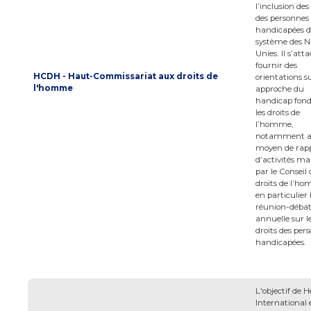
l’inclusion des
des personnes
handicapées d
système des N
Unies. Il s’att
fournir des
HCDH - Haut-Commissariat aux droits de
orientations s
l'homme
approche du
handicap fond
les droits de
l’homme,
notamment 
moyen de rapp
d’activités m
par le Conseil 
droits de l’h
en particulier 
réunion-déba
annuelle sur l
droits des per
handicapées.
L'objectif de 
International 