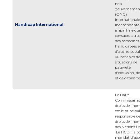
non
gouvernemen
(ONG)
internationale
Handicap International
indépendante 
impartiale qui
consacre au s
des personnes
handicapées e
d'autres popul
vulnérables da
situations de
pauvreté,
d'exclusion, de
et de catastro
Le Haut-
Commissariat
droits de l’h
est le principal
responsable d
droits de l’h
des Nations Un
Le HCDH a p
mandat d’ass