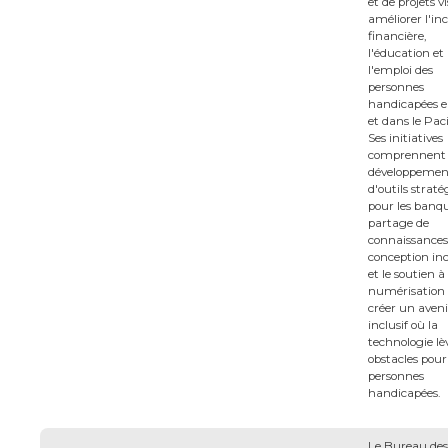
et de projets v
améliorer l'in
financière,
l'éducation et
l'emploi des
personnes
handicapées e
et dans le Paci
Ses initiatives
comprennent 
développemen
d'outils strat
pour les banqu
partage de
connaissances 
conception inc
et le soutien à 
numérisation
créer un aveni
inclusif où la
technologie lèv
obstacles pour 
personnes
handicapées.
Le Bureau des