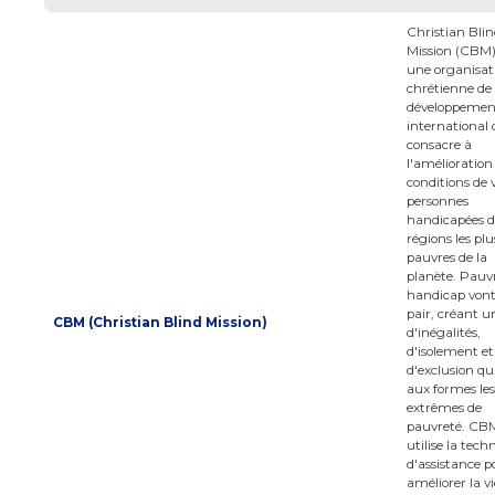
Christian Bli
Mission (CBM)
une organisat
chrétienne de
développemen
international 
consacre à
l'amélioration
conditions de v
personnes
handicapées d
régions les plu
pauvres de la
planète. Pauvr
handicap vont
pair, créant u
CBM (Christian Blind Mission)
d'inégalités,
d'isolement et
d'exclusion q
aux formes les
extrêmes de
pauvreté. CB
utilise la tech
d'assistance p
améliorer la vi