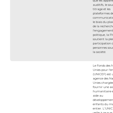
que les appare
auditifs, le sou
titrage et les
plateformes d
communicatio
le biais du pla
de la recherch
l'engagemen
politique, la 
soutient la ple
participation 
personnes sou
la société.
Le Fonds des 
Unies pour l'e
(UNICEF) est 
agence des Na
Unies chargée
fournir une ai
humanitaire 
aide au
développemen
enfants du m
entier. L'UNI
veille à ce que