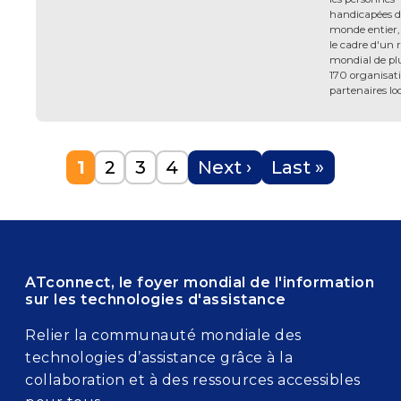
handicapées 
monde entier,
le cadre d'un 
mondial de pl
170 organisat
partenaires loc
Pagination
Current page
Page
Page
Page
Next page
Last page
1
2
3
4
Next ›
Last »
ATconnect, le foyer mondial de l'information
sur les technologies d'assistance
Relier la communauté mondiale des
technologies d’assistance grâce à la
collaboration et à des ressources accessibles