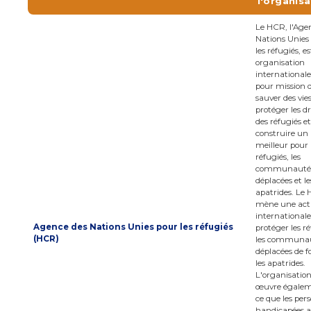
l'organisa
Le HCR, l'Age
Nations Unies
les réfugiés, e
organisation
internationale
pour mission 
sauver des vies
protéger les dr
des réfugiés et
construire un 
meilleur pour 
réfugiés, les
communauté
déplacées et le
apatrides. Le
mène une act
international
Agence des Nations Unies pour les réfugiés
protéger les ré
(HCR)
les communa
déplacées de f
les apatrides.
L'organisatio
œuvre égalem
ce que les per
handicapées a