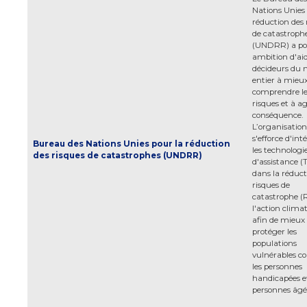
Nations Unies 
réduction des 
de catastroph
(UNDRR) a po
ambition d'aid
décideurs du
entier à mieu
comprendre le
risques et à ag
conséquence.
L’organisation
s'efforce d'int
Bureau des Nations Unies pour la réduction
les technologi
des risques de catastrophes (UNDRR)
d'assistance (
dans la réduct
risques de
catastrophe (
l'action clima
afin de mieux
protéger les
populations
vulnérables 
les personnes
handicapées et
personnes âgé