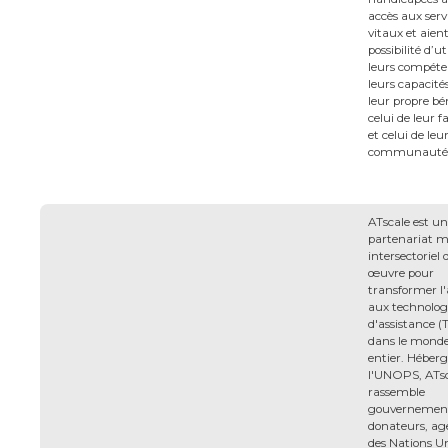
accès aux serv
vitaux et aient
possibilité d’ut
leurs compéte
leurs capacité
leur propre bé
celui de leur f
et celui de leu
communauté
ATscale est un
partenariat m
intersectoriel 
œuvre pour
transformer l'
aux technolog
d'assistance (
dans le mond
entier. Héberg
l'UNOPS, ATs
rassemble
gouvernement
donateurs, ag
des Nations Un