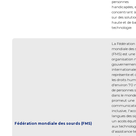
personnes
handicapées, 
concentrant à 
sur des soluti
haute et de ba
technologie.
La Fédération
mondiale des 
(FMS) est une
organisation 
gouvernemen
internationale
représente et 
les droits hu
d'environ 70 m
de personnes 
dans le monde.
promeut une
communicati
inclusive, l'ac
langues des si
un accès équi
Fédération mondiale des sourds (FMS)
aux technolog
d'assistance te