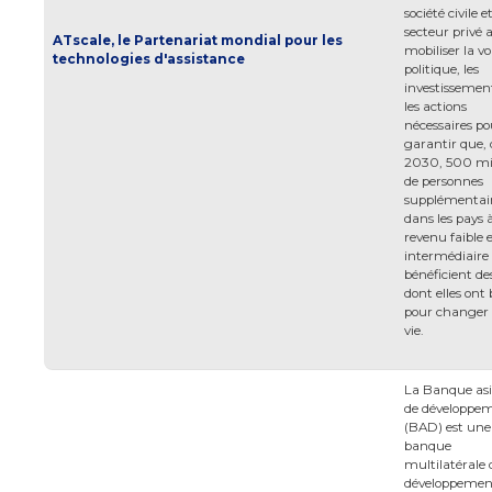
société civile e
secteur privé a
ATscale, le Partenariat mondial pour les
mobiliser la v
technologies d'assistance
politique, les
investissemen
les actions
nécessaires po
garantir que, d
2030, 500 mil
de personnes
supplémentai
dans les pays 
revenu faible 
intermédiaire
bénéficient de
dont elles ont 
pour changer 
vie.
La Banque asi
de développe
(BAD) est une
banque
multilatérale 
développemen