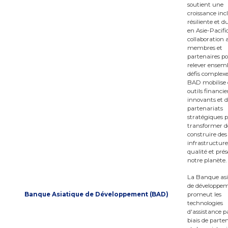
soutient une
croissance incl
résiliente et d
en Asie-Pacifi
collaboration 
membres et
partenaires p
relever ensem
défis complexe
BAD mobilise 
outils financie
innovants et d
partenariats
stratégiques 
transformer de
construire des
infrastructure
qualité et pré
notre planète.
La Banque asi
de développe
Banque Asiatique de Développement (BAD)
promeut les
technologies
d'assistance pa
biais de parte