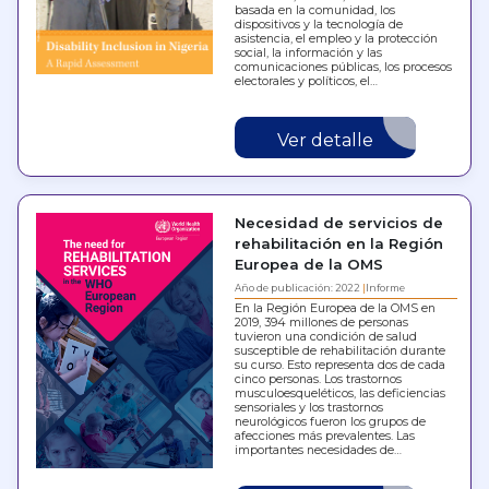
basada en la comunidad, los
dispositivos y la tecnología de
asistencia, el empleo y la protección
social, la información y las
comunicaciones públicas, los procesos
electorales y políticos, el…
Ver detalle
Necesidad de servicios de
rehabilitación en la Región
Europea de la OMS
Año de publicación: 2022
Informe
En la Región Europea de la OMS en
2019, 394 millones de personas
tuvieron una condición de salud
susceptible de rehabilitación durante
su curso. Esto representa dos de cada
cinco personas. Los trastornos
musculoesqueléticos, las deficiencias
sensoriales y los trastornos
neurológicos fueron los grupos de
afecciones más prevalentes. Las
importantes necesidades de…