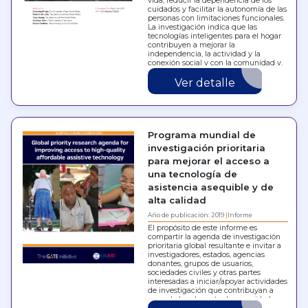
vida, reducir la dependencia de los
cuidados y facilitar la autonomía de las
personas con limitaciones funcionales.
La investigación indica que las
tecnologías inteligentes para el hogar
contribuyen a mejorar la
independencia, la actividad y la
conexión social y con la comunidad y,
en…
Ver detalle
Programa mundial de
investigación prioritaria
para mejorar el acceso a
una tecnología de
asistencia asequible y de
alta calidad
Año de publicación: 2019
Informe
El propósito de este informe es
compartir la agenda de investigación
prioritaria global resultante e invitar a
investigadores, estados, agencias
donantes, grupos de usuarios,
sociedades civiles y otras partes
interesadas a iniciar/apoyar actividades
de investigación que contribuyan a
cerrar la brecha entre la necesidad