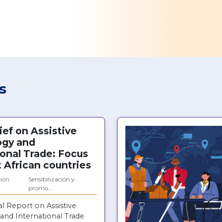
s
ief on Assistive
ogy and
ional Trade: Focus
t African countries
ión:
Sensibilización y
promo...
l Report on Assistive
and International Trade