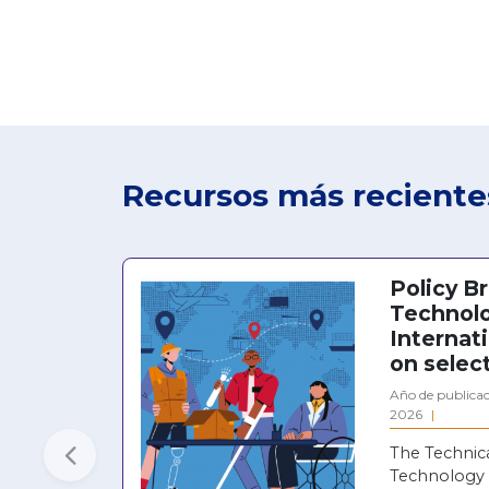
Recursos más reciente
Policy Br
Technol
Internat
on selec
Año de publicac
2026
The Technica
Previous
Technology 