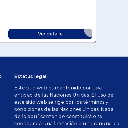
with a deep dive on five select
countries (Chad, Egypt, Kenya,
Mozambique, and the Republic of the
Congo) to uncover the structural
barriers restricting supply and
affordability along the import-to-
Ver detalle
distributor pathway.
o
Estatus legal:
Este sitio web es mantenido por una
entidad de las Naciones Unidas. El uso de
este sitio web se rige por los términos y
condiciones de las Naciones Unidas. Nada
de lo aquí contenido constituirá o se
considerará una limitación o una renuncia a