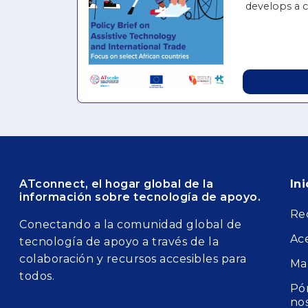
develops a 
of internatio
local taxes 
hearing aids
spectacles a
African coun
Mozambique 
Congo. It ide
and challeng
implementati
the import-t
from the arr
to their deli
Fo
ATconnect, el hogar global de la
Ini
while the dis
información sobre tecnología de apoyo.
are mentione
Re
primary focus
Conectando a la comunidad global de
Policy Brief
Ac
tecnología de apoyo a través de la
findings an
colaboración y recursos accesibles para
Ma
the report.
todos.
Pó
no