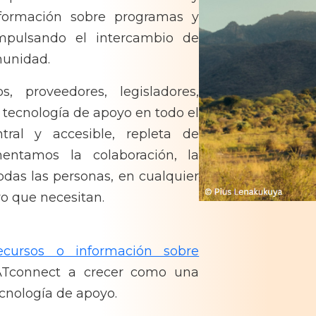
nformación sobre programas y
impulsando el intercambio de
omunidad.
 proveedores, legisladores,
 tecnología de apoyo en todo el
ral y accesible, repleta de
mentamos la colaboración, la
odas las personas, en cualquier
yo que necesitan.
ecursos o información sobre
ATconnect a crecer como una
ecnología de apoyo.