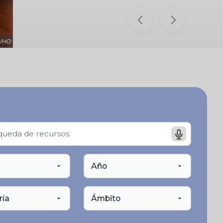
Previous
Next
Disabled and Here
Año
ría
Ámbito