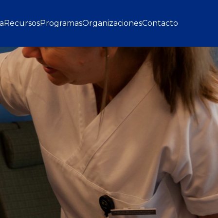
gation
a
Recursos
Programas
Organizaciones
Contacto
 de apoyo a través de la